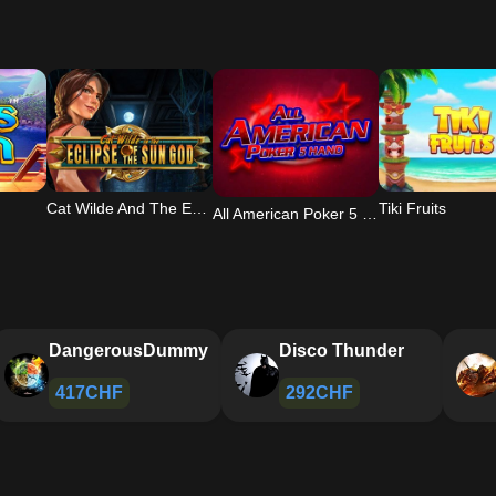
n
take Casino!
Cat Wilde And The Eclipse Of The Sun God
Tiki Fruits
All American Poker 5 Hand
eren
 Casino
Scanloor
DangerousDummy
172CHF
417CHF