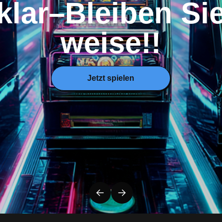
klar–Bleiben Si
weise!!
Jetzt spielen