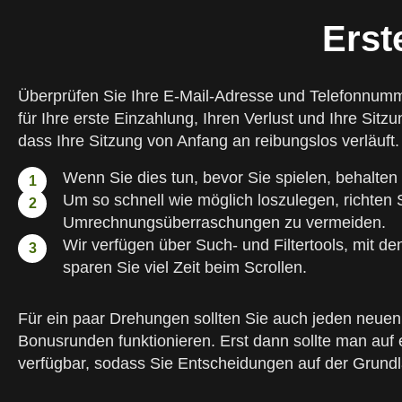
Erst
Überprüfen Sie Ihre E-Mail-Adresse und Telefonnummer
für Ihre erste Einzahlung, Ihren Verlust und Ihre Sitz
dass Ihre Sitzung von Anfang an reibungslos verläuft.
Wenn Sie dies tun, bevor Sie spielen, behalten
Um so schnell wie möglich loszulegen, richten
Umrechnungsüberraschungen zu vermeiden.
Wir verfügen über Such- und Filtertools, mit den
sparen Sie viel Zeit beim Scrollen.
Für ein paar Drehungen sollten Sie auch jeden neuen
Bonusrunden funktionieren. Erst dann sollte man au
verfügbar, sodass Sie Entscheidungen auf der Grund