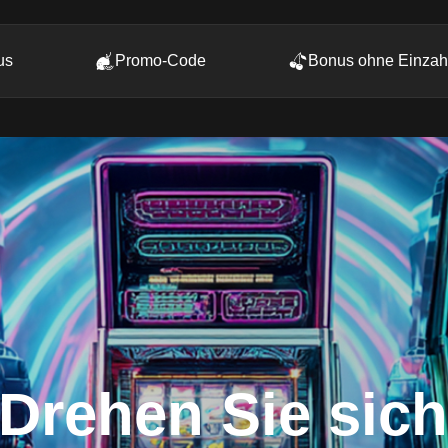
us
Promo-Code
Bonus ohne Einzah
Drehen Sie sich