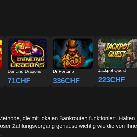
Jackpot Quest
Dancing Dragons
Dr Fortuno
223CHF
71CHF
336CHF
thode, die mit lokalen Bankrouten funktioniert. Halten
sloser Zahlungsvorgang genauso wichtig wie die von Ihn
.