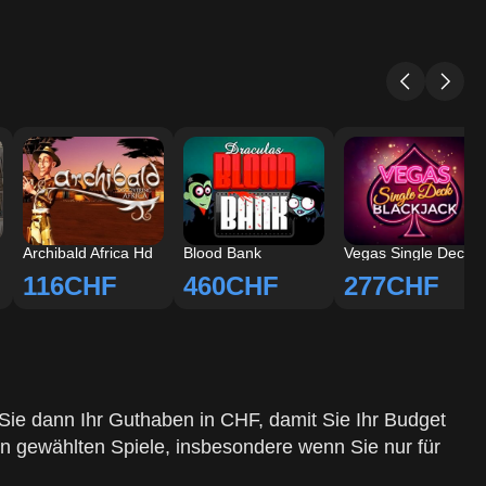
Archibald Africa Hd
Blood Bank
Vegas Single Deck Blackjack
116CHF
460CHF
277CHF
 Sie dann Ihr Guthaben in CHF, damit Sie Ihr Budget
en gewählten Spiele, insbesondere wenn Sie nur für