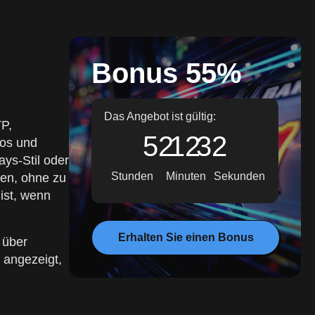
Bonus 55%
Das Angebot ist gültig:
TP,
52
12
30
los und
ys-Stil oder
Stunden
Minuten
Sekunden
hen, ohne zu
ist, wenn
Erhalten Sie einen Bonus
 über
 angezeigt,